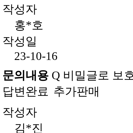
작성자
홍*호
작성일
23-10-16
문의내용
Q
비밀글로 보호
답변완료
추가판매
작성자
김*진