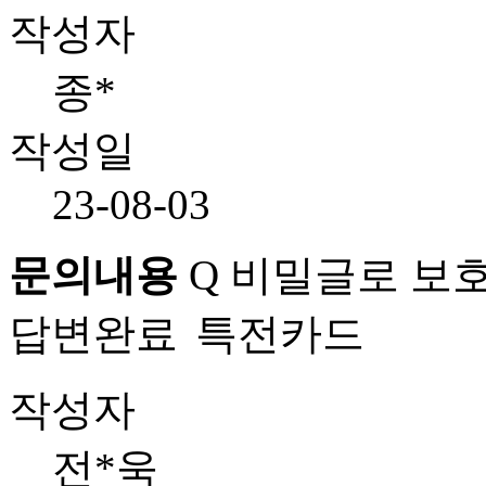
작성자
종*
작성일
23-08-03
문의내용
Q
비밀글로 보호
답변완료
특전카드
작성자
전*욱