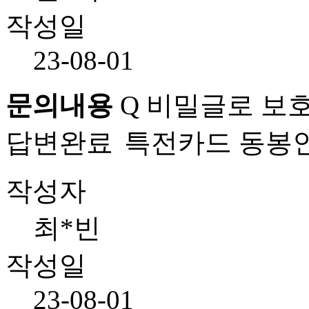
작성일
23-08-01
문의내용
Q
비밀글로 보호
답변완료
특전카드 동봉인
작성자
최*빈
작성일
23-08-01