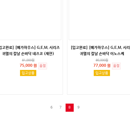
입고완료] [메가하우스] G.E.M. 시리즈
[입고완료] [메가하우스] G.E.M. 시
귀멸의 칼날 손바닥 네즈코 (재판)
귀멸의 칼날 손바닥 이노스케
81,000
원
80,000
원
75,000 원
77,000 원
품절
품절
입고상품
입고상품
6
7
8
9