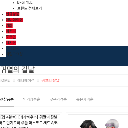
B-STYLE
브랜드 전체보기
신규상품
애니메이션
영화
미소녀
포켓몬
디지몬
잔금결제
재입고요청
귀멸의 칼날
HOME
애니메이션
귀멸의 칼날
신상품순
인기상품순
낮은가격순
높은가격순