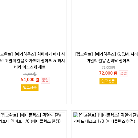
입고완료] [메가하우스] 치미메가 버디 시
[입고완료] [메가하우스] G.E.M. 시
즈! 귀멸의 칼날 아가츠마 젠이츠 & 하시
귀멸의 칼날 손바닥 젠이츠
비라 이노스케 세트
75,000
원
72,000 원
품절
56,000
원
54,000 원
품절
입고상품
입고상품