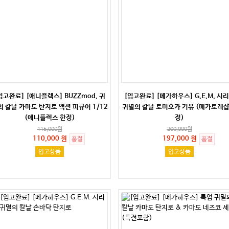
입고완료] [애니플렉스] BUZZmod. 귀
[입고완료] [메가하우스] G.E.M. 시
의 칼날 카마도 탄지로 액션 피규어 1/12
귀멸의 칼날 토미오카 기유 (메가토레샵
(애니플렉스 한정)
정)
115,000
원
200,000
원
110,000 원
197,000 원
품절
품절
입고상품
입고상품