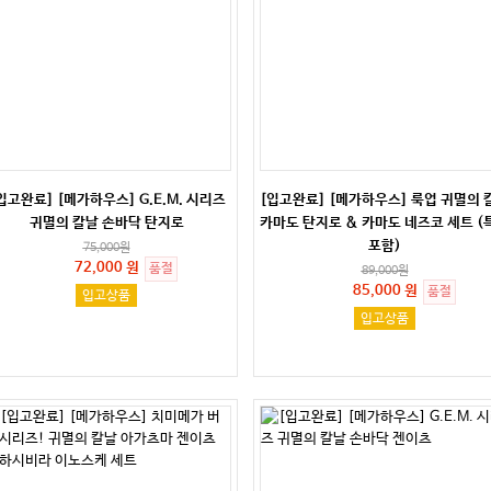
입고완료] [메가하우스] G.E.M. 시리즈
[입고완료] [메가하우스] 룩업 귀멸의 
귀멸의 칼날 손바닥 탄지로
카마도 탄지로 & 카마도 네즈코 세트 (
포함)
75,000
원
72,000 원
품절
89,000
원
85,000 원
품절
입고상품
입고상품