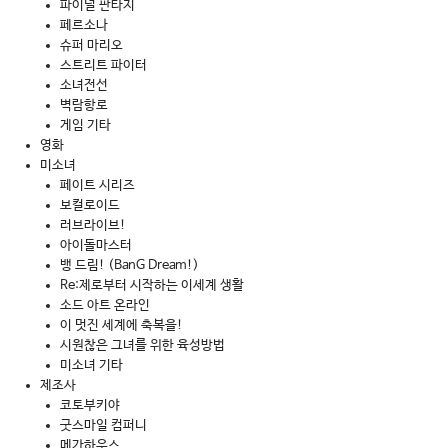
파이널 판타지
페르소나
슈퍼 마리오
스트리트 파이터
소녀전선
벽람항로
게임 기타
영화
미소녀
페이트 시리즈
보컬로이드
러브라이브!
아이돌마스터
뱅 드림! (BanG Dream!)
Re:제로부터 시작하는 이세계 생활
소드 아트 온라인
이 멋진 세계에 축복을!
시원찮은 그녀를 위한 육성방법
미소녀 기타
제조사
코토부키야
굿스마일 컴퍼니
메가하우스