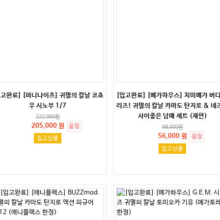
입고완료] [퍼니나이츠] 귀멸의 칼날 코쵸
[입고완료] [메가하우스] 치미메가 버디
우 시노부 1/7
리즈! 귀멸의 칼날 카마도 탄지로 & 네
사이좋은 남매 세트 (재판)
222,000
원
205,000 원
품절
58,000
원
56,000 원
품절
입고상품
입고상품