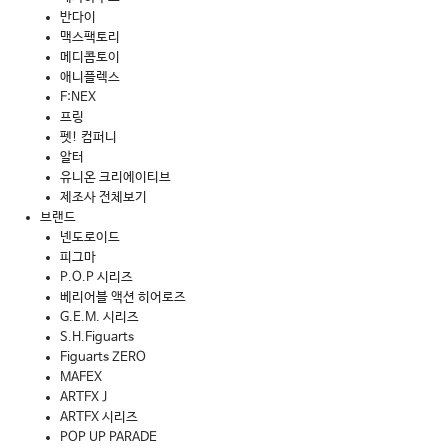
반다이
맥스팩토리
메디콤토이
애니플렉스
F:NEX
프링
펫! 컴퍼니
알터
유니온 크리에이티브
제조사 전체보기
브랜드
넨도로이드
피그마
P.O.P 시리즈
베리어블 액션 히어로즈
G.E.M. 시리즈
S.H.Figuarts
Figuarts ZERO
MAFEX
ARTFX J
ARTFX 시리즈
POP UP PARADE