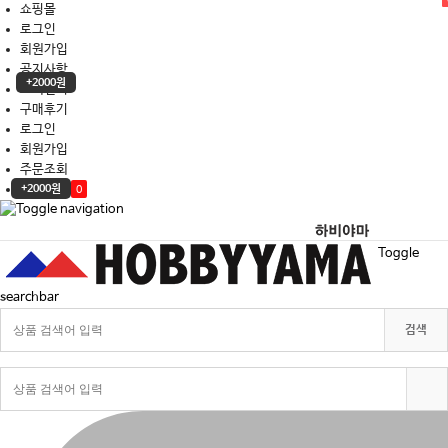
쇼핑몰
로그인
회원가입
공지사항
+2000원
고객센터
구매후기
로그인
회원가입
주문조회
장바구니
+2000원
0
Toggle
searchbar
검색