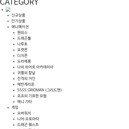
CATEGORY
신규상품
인기상품
애니메이션
원피스
드래곤볼
나루토
포켓몬
디지몬
도라에몽
나의 히어로 아카데미아
귀멸의 칼날
진격의 거인
에반게리온
SSSS.GRIDMAN (그리드맨)
죠죠의 기묘한 모험
애니 기타
게임
오버워치
니어:오토마타
드래곤 퀘스트