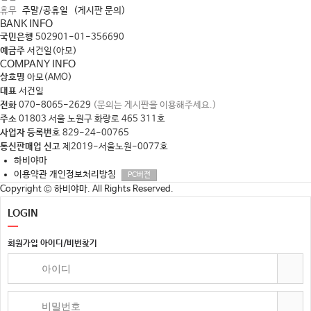
휴무
주말/공휴일
(게시판 문의)
BANK INFO
국민은행
502901-01-356690
예금주
서건일(아모)
COMPANY INFO
상호명
아모(AMO)
대표
서건일
전화
070-8065-2629
(문의는 게시판을 이용해주세요.)
주소
01803 서울 노원구 화랑로 465 311호
사업자 등록번호
829-24-00765
통신판매업 신고
제2019-서울노원-0077호
하비야마
이용약관
개인정보처리방침
PC버전
Copyright
© 하비야마. All Rights Reserved.
LOGIN
회원가입
아이디/비번찾기