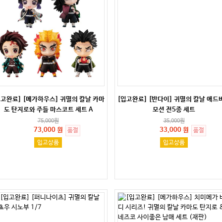
입고완료] [메가하우스] 귀멸의 칼날 카마
[입고완료] [반다이] 귀멸의 칼날 애드
도 탄지로와 주들 마스코트 세트 A
모션 전5종 세트
75,000
원
35,000
원
73,000 원
33,000 원
품절
품절
입고상품
입고상품