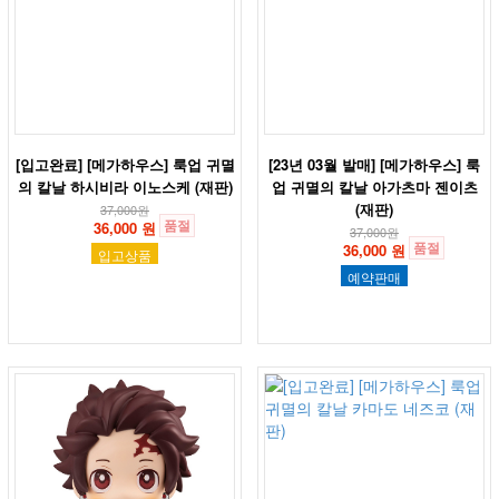
[입고완료] [메가하우스] 룩업 귀멸
[23년 03월 발매] [메가하우스] 룩
의 칼날 하시비라 이노스케 (재판)
업 귀멸의 칼날 아가츠마 젠이츠
(재판)
37,000
원
품절
36,000 원
37,000
원
품절
36,000 원
입고상품
예약판매