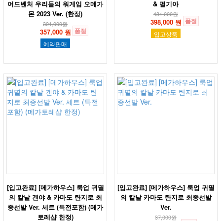
어드벤처 우리들의 워게임 오메가
& 펄기아
몬 2023 Ver. (한정)
431,000
원
품절
398,000 원
391,000
원
품절
357,000 원
입고상품
예약판매
[입고완료] [메가하우스] 룩업 귀멸
[입고완료] [메가하우스] 룩업 귀멸
의 칼날 겐야 & 카마도 탄지로 최
의 칼날 카마도 탄지로 최종선발
종선발 Ver. 세트 (특전포함) (메가
Ver.
토레샵 한정)
37,000
원