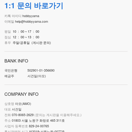
1:1 문의 바로가기
카톡 아이디
hobbyyama
이메일
help@hobbyyama.com
평일
10 : 00 ~ 17 : 00
점심
12 : 00 ~ 13 : 00
휴무
주말/공휴일
(게시판 문의)
BANK INFO
국민은행
502901-01-356690
예금주
서건일(아모)
COMPANY INFO
상호명
아모(AMO)
대표
서건일
전화
070-8065-2629
(문의는 게시판을 이용해주세요.)
주소
01803 서울 노원구 화랑로 465 311호
사업자 등록번호
829-24-00765
통신판매업 신고
제2019-서울노원-0077호