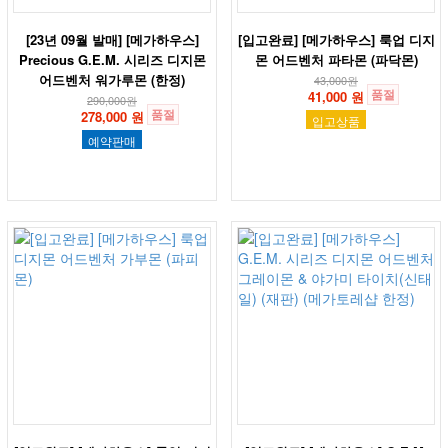
[23년 09월 발매] [메가하우스]
[입고완료] [메가하우스] 룩업 디지
Precious G.E.M. 시리즈 디지몬
몬 어드벤처 파타몬 (파닥몬)
어드벤처 워가루몬 (한정)
43,000
원
품절
41,000 원
290,000
원
품절
278,000 원
입고상품
예약판매