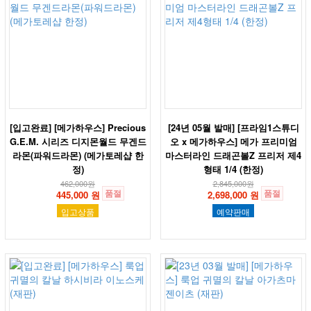
[입고완료] [메가하우스] Precious
[24년 05월 발매] [프라임1스튜디
G.E.M. 시리즈 디지몬월드 무겐드
오 x 메가하우스] 메가 프리미엄
라몬(파워드라몬) (메가토레샵 한
마스터라인 드래곤볼Z 프리저 제4
정)
형태 1/4 (한정)
462,000
원
2,845,000
원
품절
품절
445,000 원
2,698,000 원
입고상품
예약판매