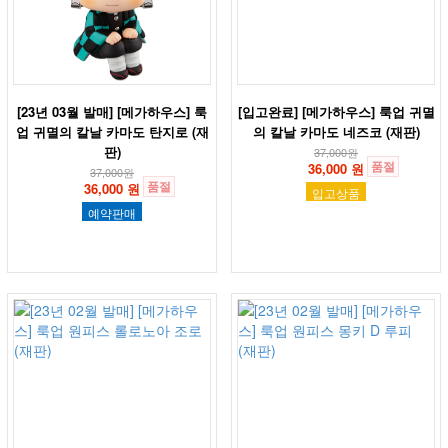
[23년 03월 발매] [메가하우스] 룩
[입고완료] [메가하우스] 룩업 귀멸
업 귀멸의 칼날 카마도 탄지로 (재
의 칼날 카마도 네즈코 (재판)
판)
37,000
원
품절
36,000 원
37,000
원
품절
36,000 원
입고상품
예약판매