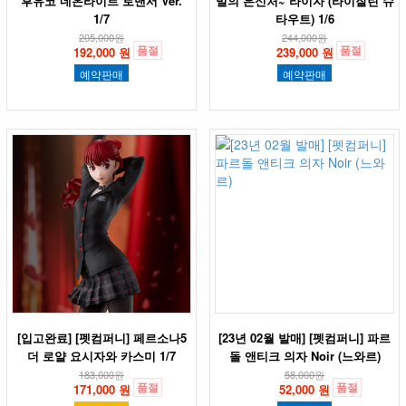
후유코 네온라이트 로맨서 Ver.
밀의 은신처~ 라이자 (라이잘린 슈
1/7
타우트) 1/6
205,000
원
244,000
원
품절
품절
192,000 원
239,000 원
예약판매
예약판매
[입고완료] [펫컴퍼니] 페르소나5
[23년 02월 발매] [펫컴퍼니] 파르
더 로얄 요시자와 카스미 1/7
돌 앤티크 의자 Noir (느와르)
183,000
원
58,000
원
품절
품절
171,000 원
52,000 원