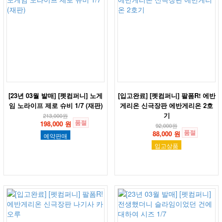
[23년 03월 발매] [펫컴퍼니] 노게
[입고완료] [펫컴퍼니] 팔폼R! 에반
임 노라이프 제로 슈비 1/7 (재판)
게리온 신극장판 에반게리온 2호
기
213,000
원
품절
198,000 원
92,000
원
품절
88,000 원
예약판매
입고상품