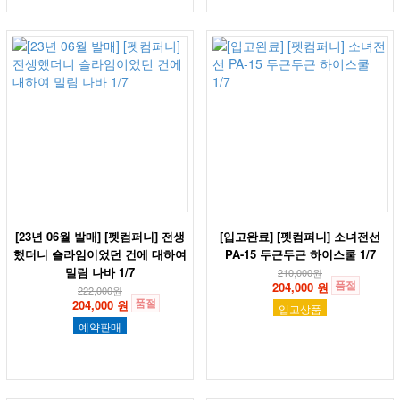
[23년 06월 발매] [펫컴퍼니] 전생
[입고완료] [펫컴퍼니] 소녀전선
했더니 슬라임이었던 건에 대하여
PA-15 두근두근 하이스쿨 1/7
밀림 나바 1/7
210,000
원
품절
204,000 원
222,000
원
품절
204,000 원
입고상품
예약판매