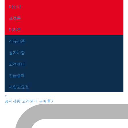
미소녀
포켓몬
디지몬
신규상품
공지사항
고객센터
잔금결제
재입고요청
close
×
navigation
공지사항
고객센터
구매후기