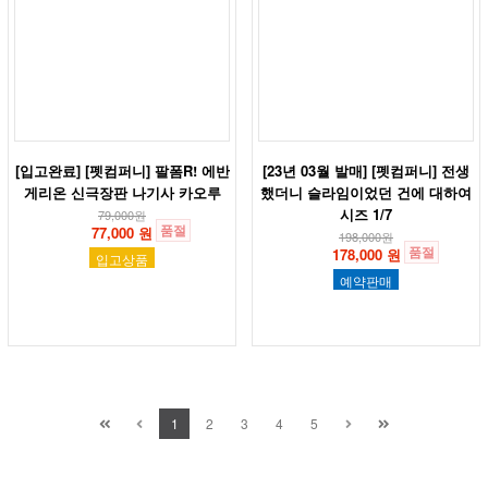
[입고완료] [펫컴퍼니] 팔폼R! 에반
[23년 03월 발매] [펫컴퍼니] 전생
게리온 신극장판 나기사 카오루
했더니 슬라임이었던 건에 대하여
시즈 1/7
79,000
원
품절
77,000 원
198,000
원
품절
178,000 원
입고상품
예약판매
1
2
3
4
5