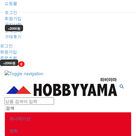
쇼핑몰
로그인
회원가입
공지사항
+2000원
고객센터
구매후기
로그인
회원가입
주문조회
장바구니
+2000원
0
Toggle
searchb
검색
애니메이션
영화