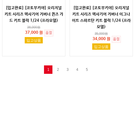
[입고완료] [코토부키야] 오리지널
[입고완료] [코토부키야] 오리지널
키트 시리즈 헥사기어 거버너 퀸즈 가
키트 시리즈 헥사기어 거버너 이그나
드 키트 블럭 1/24 (프라모델)
이트 스파르탄 키트 블럭 1/24 (프라
모델)
38,000
원
37,000 원
품절
35,000
원
34,000 원
품절
입고상품
입고상품
1
2
3
4
5