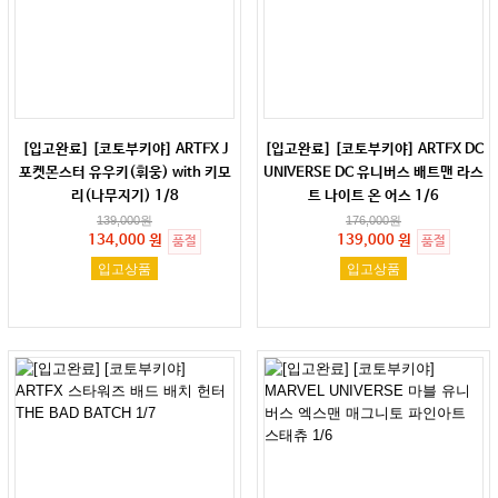
[입고완료] [코토부키야] ARTFX J
[입고완료] [코토부키야] ARTFX DC
포켓몬스터 유우키(휘웅) with 키모
UNIVERSE DC 유니버스 배트맨 라스
리(나무지기) 1/8
트 나이트 온 어스 1/6
139,000
원
176,000
원
134,000 원
139,000 원
품절
품절
입고상품
입고상품