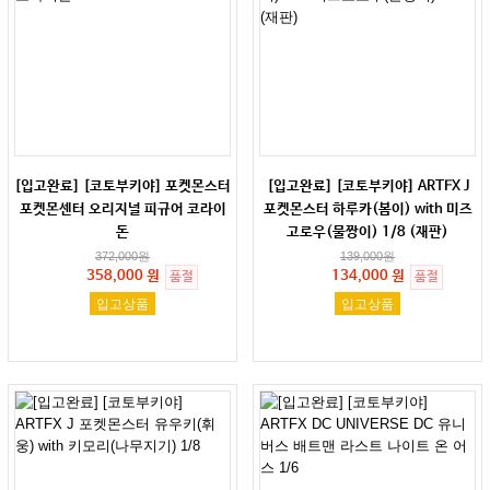
[입고완료] [코토부키야] 포켓몬스터
[입고완료] [코토부키야] ARTFX J
포켓몬센터 오리지널 피규어 코라이
포켓몬스터 하루카(봄이) with 미즈
돈
고로우(물짱이) 1/8 (재판)
372,000
원
139,000
원
358,000 원
134,000 원
품절
품절
입고상품
입고상품