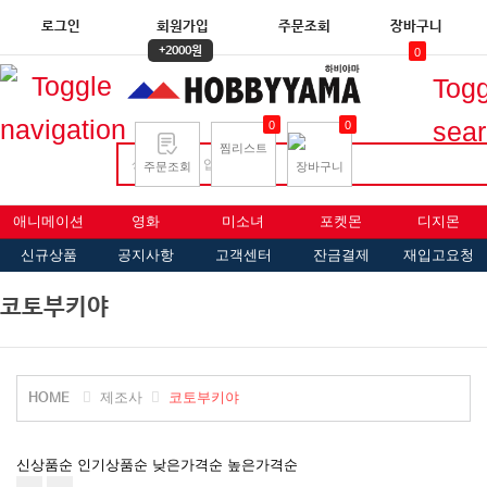
로그인
회원가입
주문조회
장바구니
+2000원
0
Togg
sear
0
0
찜리스트
주문조회
장바구니
애니메이션
영화
미소녀
포켓몬
디지몬
신규상품
공지사항
고객센터
잔금결제
재입고요청
코토부키야
제조사
코토부키야
HOME
신상품순
인기상품순
낮은가격순
높은가격순