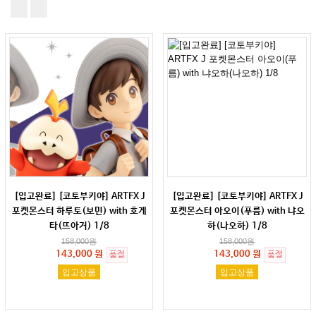
[입고완료] [코토부키야] ARTFX J
[입고완료] [코토부키야] ARTFX J
포켓몬스터 하루토(보민) with 호게
포켓몬스터 아오이(푸름) with 냐오
타(뜨아거) 1/8
하(나오하) 1/8
158,000
원
158,000
원
143,000 원
143,000 원
품절
품절
입고상품
입고상품