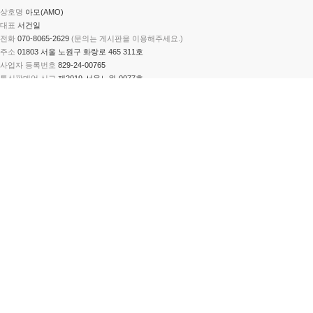
상호명
아모(AMO)
대표
서건일
전화
070-8065-2629
(문의는 게시판을 이용해주세요.)
주소
01803 서울 노원구 화랑로 465 311호
사업자 등록번호
829-24-00765
통신판매업 신고
제2019-서울노원-0077호
PC버전
하비야마
이용약관
개인정보처리방침
Copyright
© 하비야마. All Rights Reserved.
×
전체 게시판 검색
검색
×
구매후기 작성