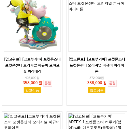
[입고완료] [코토부키야] 포켓몬스터
[입고완료] [코토부키야] 포켓몬스터
포켓몬센터 오리지널 피규어 모야모
포켓몬센터 오리지널 피규어 미라이
& 찌리배리
돈
425,000
원
372,000
원
358,000 원
358,000 원
품절
품절
입고상품
입고상품