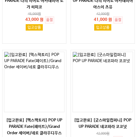
PARADE 나의 히어로 아카데미아 토
UP PARADE 나의 히어로 아카데미아
가 히미코
아스이 츠유
45,000
원
42,000
원
43,000 원
41,000 원
품절
품절
입고상품
입고상품
[입고완료] [맥스팩토리] POP UP
[입고완료] [굿스마일컴퍼니] POP
PARADE Fate(페이트)/Grand
UP PARADE 네코파라 코코넛
Order 세이버/네로 클라우디우스
42,000
원