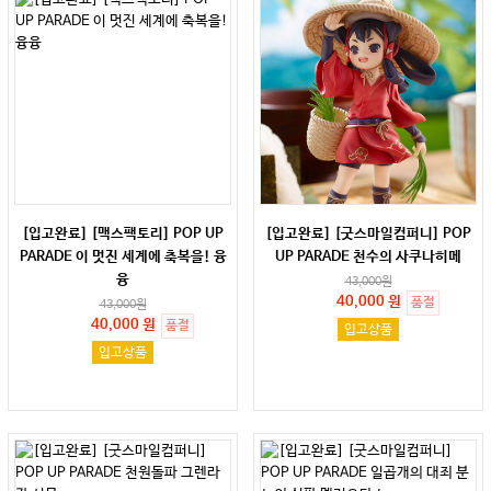
[입고완료] [맥스팩토리] POP UP
[입고완료] [굿스마일컴퍼니] POP
PARADE 이 멋진 세계에 축복을! 융
UP PARADE 천수의 사쿠나히메
융
43,000
원
40,000 원
품절
43,000
원
40,000 원
품절
입고상품
입고상품