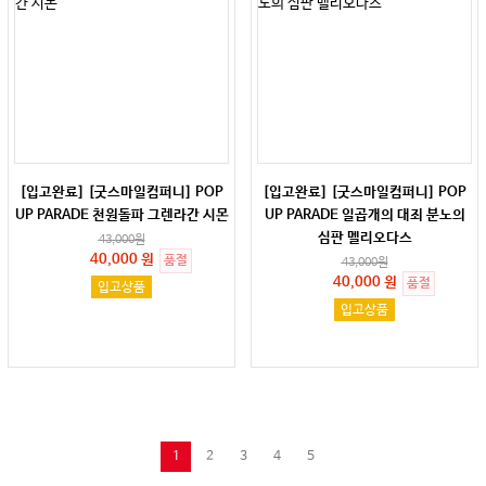
[입고완료] [굿스마일컴퍼니] POP
[입고완료] [굿스마일컴퍼니] POP
UP PARADE 천원돌파 그렌라간 시몬
UP PARADE 일곱개의 대죄 분노의
심판 멜리오다스
43,000
원
40,000 원
품절
43,000
원
40,000 원
품절
입고상품
입고상품
1
2
3
4
5