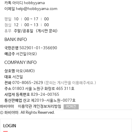
카톡 아이디
hobbyyama
이메일
help@hobbyyama.com
평일
10 : 00 ~ 17 : 00
점심
12 : 00 ~ 13 : 00
휴무
주말/공휴일
(게시판 문의)
BANK INFO
국민은행
502901-01-356690
예금주
서건일(아모)
COMPANY INFO
상호명
아모(AMO)
대표
서건일
전화
070-8065-2629
(문의는 게시판을 이용해주세요.)
주소
01803 서울 노원구 화랑로 465 311호
사업자 등록번호
829-24-00765
통신판매업 신고
제2019-서울노원-0077호
하비야마
이용약관
개인정보처리방침
PC버전
© 하비야마. All Rights Reserved.
LOGIN