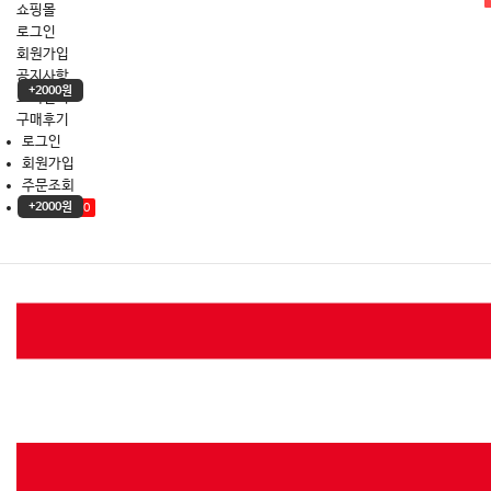
쇼핑몰
로그인
회원가입
공지사항
+2000원
고객센터
구매후기
로그인
회원가입
주문조회
장바구니
+2000원
0