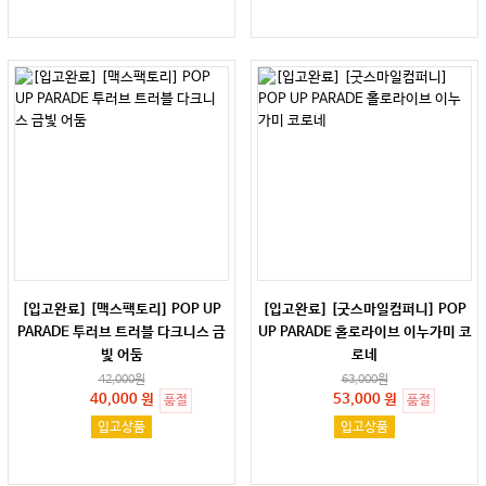
[입고완료] [맥스팩토리] POP UP
[입고완료] [굿스마일컴퍼니] POP
PARADE 투러브 트러블 다크니스 금
UP PARADE 홀로라이브 이누가미 코
빛 어둠
로네
42,000
원
63,000
원
40,000 원
53,000 원
품절
품절
입고상품
입고상품