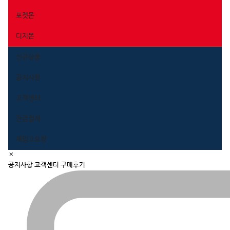
포켓몬
디지몬
신규상품
공지사항
고객센터
잔금결제
재입고요청
close
×
navigation
공지사항
고객센터
구매후기