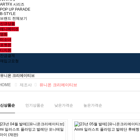
ARTFX 시리즈
POP UP PARADE
B-STYLE
브랜드 전체보기
신규상품
애니메이션
영화
미소녀
포켓몬
디지몬
잔금결제
재입고요청
유니온 크리에이티브
HOME
제조사
유니온 크리에이티브
신상품순
인기상품순
낮은가격순
높은가격순