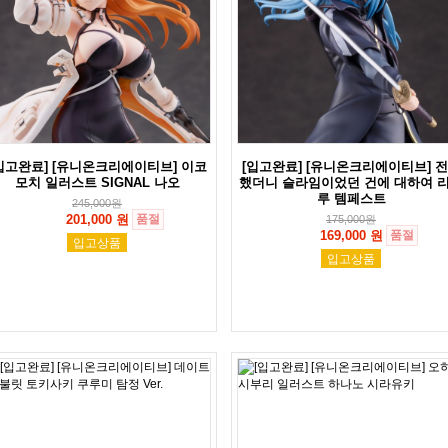
입고완료] [유니온크리에이티브] 이코
[입고완료] [유니온크리에이티브] 
모치 일러스트 SIGNAL 나오
했더니 슬라임이었던 건에 대하여 
루 템페스트
245,000
원
201,000 원
품절
175,000
원
169,000 원
품절
입고상품
입고상품