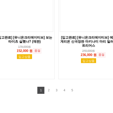
입고완료] [유니온크리에이티브] 보는
[입고완료] [유니온크리에이티브] 
타이츠 살쪘나? (재판)
게리온 신극장판 마키나미 마리 일
트리어스
179,000
원
152,000 원
품절
240,000
원
236,000 원
품절
입고상품
입고상품
1
2
3
4
5