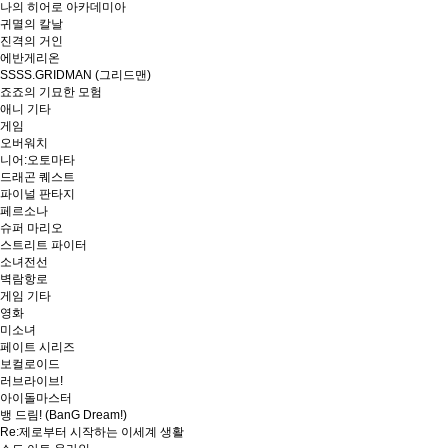
나의 히어로 아카데미아
귀멸의 칼날
진격의 거인
에반게리온
SSSS.GRIDMAN (그리드맨)
죠죠의 기묘한 모험
애니 기타
게임
오버워치
니어:오토마타
드래곤 퀘스트
파이널 판타지
페르소나
슈퍼 마리오
스트리트 파이터
소녀전선
벽람항로
게임 기타
영화
미소녀
페이트 시리즈
보컬로이드
러브라이브!
아이돌마스터
뱅 드림! (BanG Dream!)
Re:제로부터 시작하는 이세계 생활