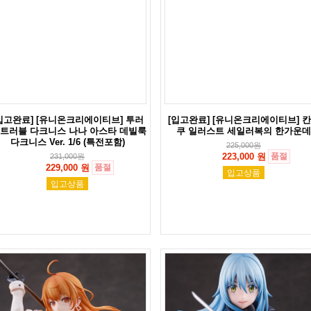
입고완료] [유니온크리에이티브] 투러
[입고완료] [유니온크리에이티브] 
 트러블 다크니스 나나 아스타 데빌룩
쿠 일러스트 세일러복의 한가운데
다크니스 Ver. 1/6 (특전포함)
225,000
원
223,000 원
품절
231,000
원
229,000 원
품절
입고상품
입고상품