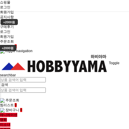
쇼핑몰
로그인
회원가입
공지사항
고객센터
+2000원
구매후기
로그인
회원가입
주문조회
장바구니
0
+2000원
Toggle
searchbar
검색
주문조회
찜리스트
0
장바구니
0
애니메이션
영화
미소녀