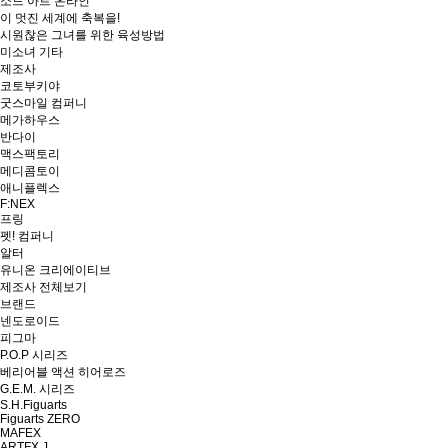
소드 아트 온라인
이 멋진 세계에 축복을!
시원찮은 그녀를 위한 육성방법
미소녀 기타
제조사
코토부키야
굿스마일 컴퍼니
메가하우스
반다이
맥스팩토리
메디콤토이
애니플렉스
F:NEX
프링
펫! 컴퍼니
알터
유니온 크리에이티브
제조사 전체보기
브랜드
넨도로이드
피그마
P.O.P 시리즈
베리어블 액션 히어로즈
G.E.M. 시리즈
S.H.Figuarts
Figuarts ZERO
MAFEX
ARTFX J