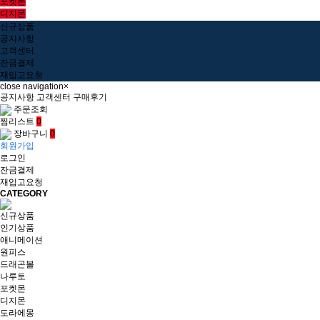
포켓몬
디지몬
신규상품
공지사항
고객센터
잔금결제
재입고요청
close navigation
×
공지사항
고객센터
구매후기
주문조회
찜리스트
0
장바구니
0
회원가입
로그인
잔금결제
재입고요청
CATEGORY
신규상품
인기상품
애니메이션
원피스
드래곤볼
나루토
포켓몬
디지몬
도라에몽