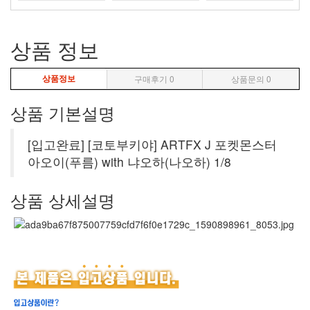
상품 정보
상품정보
구매후기
0
상품문의
0
상품 기본설명
[입고완료] [코토부키야] ARTFX J 포켓몬스터
아오이(푸름) with 냐오하(나오하) 1/8
상품 상세설명