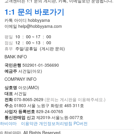
고객센터는 1:1 문의 게시판, 카톡, 이메일로만 운영됩니다.
1:1 문의 바로가기
카톡 아이디
hobbyyama
이메일
help@hobbyyama.com
평일
10 : 00 ~ 17 : 00
점심
12 : 00 ~ 13 : 00
휴무
주말/공휴일
(게시판 문의)
BANK INFO
국민은행
502901-01-356690
예금주
서건일(아모)
COMPANY INFO
상호명
아모(AMO)
대표
서건일
전화
070-8065-2629
(문의는 게시판을 이용해주세요.)
주소
01803 서울 노원구 화랑로 465 311호
사업자 등록번호
829-24-00765
통신판매업 신고
제2019-서울노원-0077호
하비야마
이용약관
개인정보처리방침
PC버전
© 하비야마. All Rights Reserved.