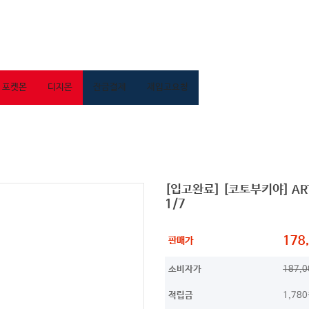
포켓몬
디지몬
잔금결제
재입고요청
[입고완료] [코토부키야] ART
1/7
178
판매가
소비자가
187,
적립금
1,78