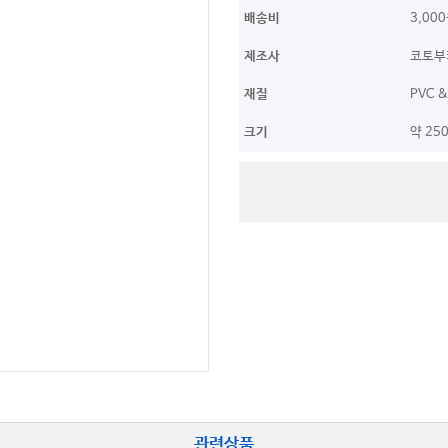
배송비
3,00
제조사
코토부키
재질
PVC &
크기
약 25
관련상품