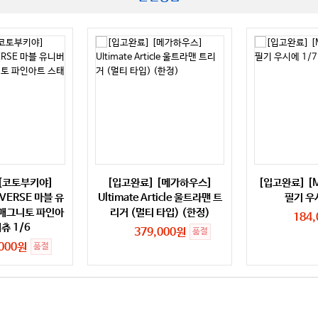
 [코토부키야]
[입고완료] [메가하우스]
[입고완료] [M
IVERSE 마블 유
Ultimate Article 울트라맨 트
필기 우
 매그니토 파인아
리거 (멀티 타입) (한정)
184
츄 1/6
379,000원
품절
,000원
품절