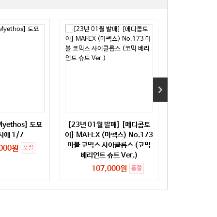
yethos] 도묘
[23년 01월 발매] [메디콤토
[입고완료]
시에 1/7
이] MAFEX (마펙스) No.173
MAFEX (마펙
마블 코믹스 사이클롭스 (코믹
파이더맨 클래식
,000원
품절
베리언트 슈트 Ver.)
94,
107,000원
품절