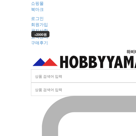
쇼핑몰
북마크
로그인
회원가입
공지사항
+2000원
고객센터
구매후기