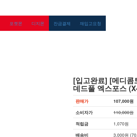
녀
포켓몬
디지몬
잔금결제
재입고요청
[입고완료] [메디콤토이
데드풀 엑스포스 (X-F
판매가
107,000원
소비자가
110,000원
적립금
1,070원
배송비
3,000원 (