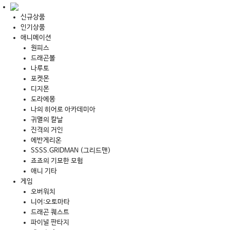
신규상품
인기상품
애니메이션
원피스
드래곤볼
나루토
포켓몬
디지몬
도라에몽
나의 히어로 아카데미아
귀멸의 칼날
진격의 거인
에반게리온
SSSS.GRIDMAN (그리드맨)
죠죠의 기묘한 모험
애니 기타
게임
오버워치
니어:오토마타
드래곤 퀘스트
파이널 판타지