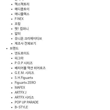
맥스팩토리
메디콤토이
애니플렉스
F:NEX
프링
펫! 컴퍼니
알터
유니온 크리에이티브
제조사 전체보기
브랜드
넨도로이드
피그마
P.O.P 시리즈
베리어블 액션 히어로즈
G.E.M. 시리즈
S.H.Figuarts
Figuarts ZERO
MAFEX
ARTFX J
ARTFX 시리즈
POP UP PARADE
B-STYLE