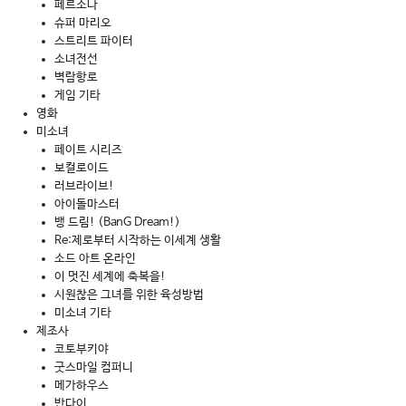
페르소나
슈퍼 마리오
스트리트 파이터
소녀전선
벽람항로
게임 기타
영화
미소녀
페이트 시리즈
보컬로이드
러브라이브!
아이돌마스터
뱅 드림! (BanG Dream!)
Re:제로부터 시작하는 이세계 생활
소드 아트 온라인
이 멋진 세계에 축복을!
시원찮은 그녀를 위한 육성방법
미소녀 기타
제조사
코토부키야
굿스마일 컴퍼니
메가하우스
반다이