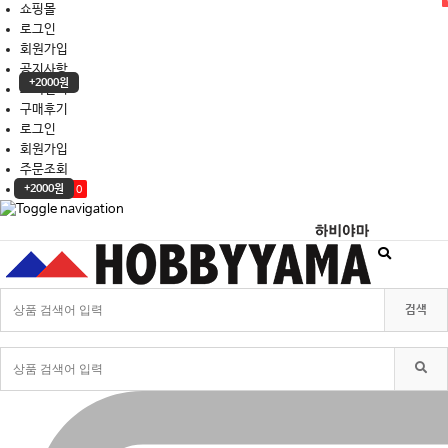
쇼핑몰
로그인
회원가입
공지사항
+2000원
고객센터
구매후기
로그인
회원가입
주문조회
장바구니
+2000원
0
Toggle
searchbar
검색