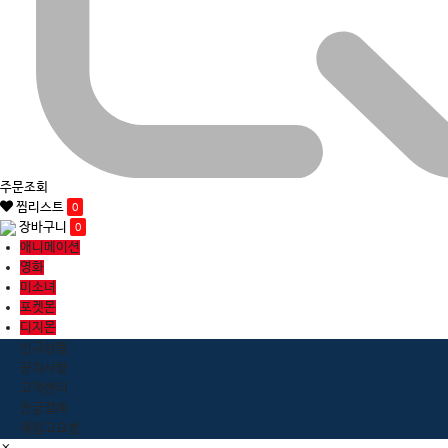
주문조회
찜리스트
0
장바구니
0
애니메이션
영화
미소녀
포켓몬
디지몬
신규상품
공지사항
고객센터
잔금결제
재입고요청
close