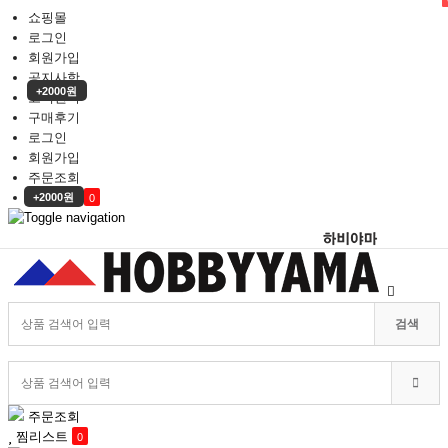
쇼핑몰
로그인
회원가입
공지사항
+2000원
고객센터
구매후기
로그인
회원가입
주문조회
장바구니
+2000원
0
Toggle
searchbar
검색
주문조회
찜리스트
0