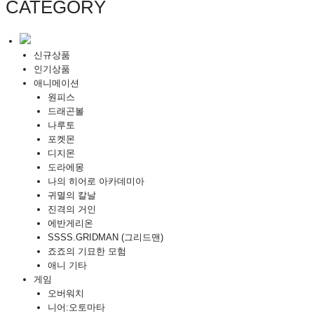
CATEGORY
신규상품
인기상품
애니메이션
원피스
드래곤볼
나루토
포켓몬
디지몬
도라에몽
나의 히어로 아카데미아
귀멸의 칼날
진격의 거인
에반게리온
SSSS.GRIDMAN (그리드맨)
죠죠의 기묘한 모험
애니 기타
게임
오버워치
니어:오토마타