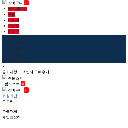
장바구니
0
애니메이션
영화
미소녀
포켓몬
디지몬
신규상품
공지사항
고객센터
잔금결제
재입고요청
close
×
navigation
공지사항
고객센터
구매후기
주문조회
찜리스트
0
장바구니
0
회원가입
로그인
잔금결제
재입고요청