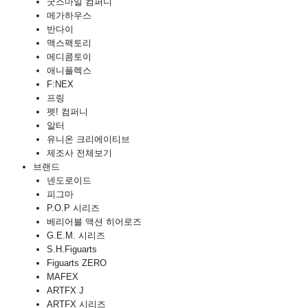
굿스마일 컴퍼니
메가하우스
반다이
맥스팩토리
메디콤토이
애니플렉스
F:NEX
프링
펫! 컴퍼니
알터
유니온 크리에이티브
제조사 전체보기
브랜드
넨도로이드
피그마
P.O.P 시리즈
베리어블 액션 히어로즈
G.E.M. 시리즈
S.H.Figuarts
Figuarts ZERO
MAFEX
ARTFX J
ARTFX 시리즈