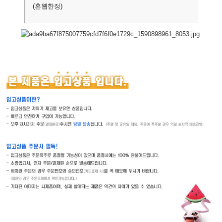
(혼웹한정)