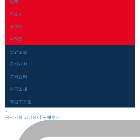
영화
미소녀
포켓몬
디지몬
신규상품
공지사항
고객센터
잔금결제
재입고요청
close
×
navigation
공지사항
고객센터
구매후기