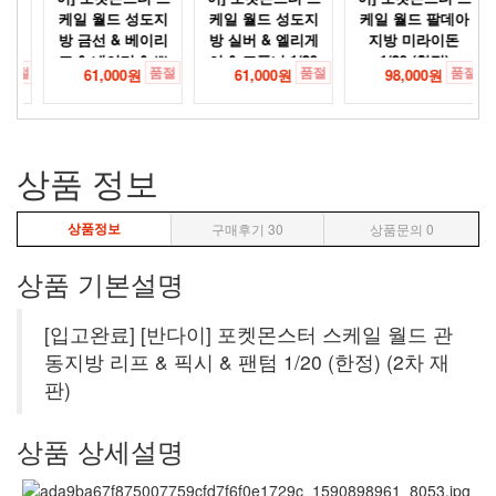
루
케일 월드 성도지
케일 월드 성도지
케일 월드 팔데아
방 금선 & 베이리
방 실버 & 엘리게
지방 미라이돈
8
프 & 네이티 & 뽀
이 & 포푸니 1/20
1/20 (한정)
품절
품절
품절
품절
61,000원
61,000원
98,000원
뽀라 1/20 (한정)
(한정) (2차 재판)
(2차 재판)
상품 정보
상품정보
구매후기
30
상품문의
0
상품 기본설명
[입고완료] [반다이] 포켓몬스터 스케일 월드 관
동지방 리프 & 픽시 & 팬텀 1/20 (한정) (2차 재
판)
상품 상세설명