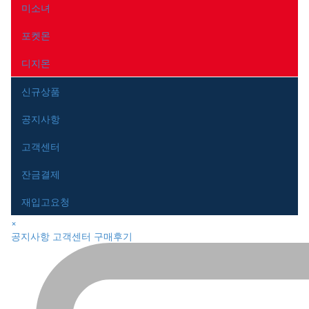
미소녀
포켓몬
디지몬
신규상품
공지사항
고객센터
잔금결제
재입고요청
close
×
navigation
공지사항
고객센터
구매후기