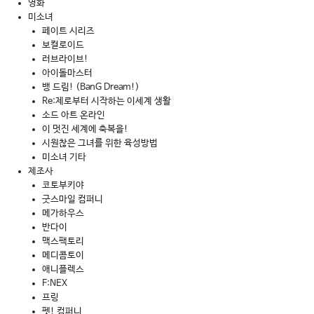
영화
미소녀
페이트 시리즈
보컬로이드
러브라이브!
아이돌마스터
뱅 드림! (BanG Dream!)
Re:제로부터 시작하는 이세계 생활
소드 아트 온라인
이 멋진 세계에 축복을!
시원찮은 그녀를 위한 육성방법
미소녀 기타
제조사
코토부키야
굿스마일 컴퍼니
메가하우스
반다이
맥스팩토리
메디콤토이
애니플렉스
F:NEX
프링
펫! 컴퍼니