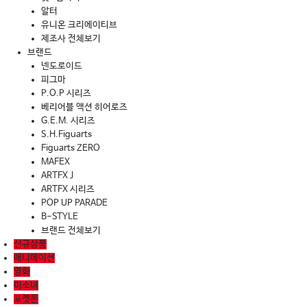
알터
유니온 크리에이티브
제조사 전체보기
브랜드
넨도로이드
피그마
P.O.P 시리즈
베리어블 액션 히어로즈
G.E.M. 시리즈
S.H.Figuarts
Figuarts ZERO
MAFEX
ARTFX J
ARTFX 시리즈
POP UP PARADE
B-STYLE
브랜드 전체보기
신규상품
애니메이션
영화
미소녀
포켓몬