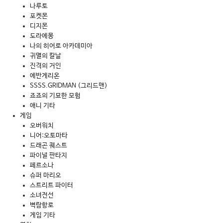
나루토
포켓몬
디지몬
도라에몽
나의 히어로 아카데미아
귀멸의 칼날
진격의 거인
에반게리온
SSSS.GRIDMAN (그리드맨)
죠죠의 기묘한 모험
애니 기타
게임
오버워치
니어:오토마타
드래곤 퀘스트
파이널 판타지
페르소나
슈퍼 마리오
스트리트 파이터
소녀전선
벽람항로
게임 기타