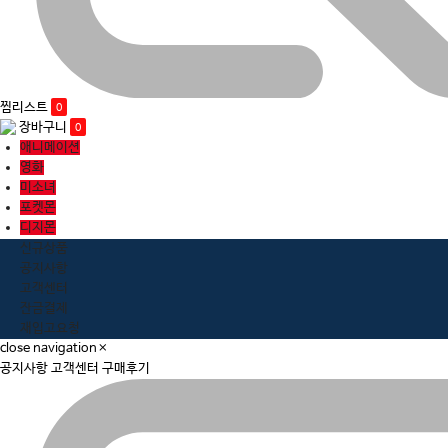
찜리스트
0
장바구니
0
애니메이션
영화
미소녀
포켓몬
디지몬
신규상품
공지사항
고객센터
잔금결제
재입고요청
close navigation
×
공지사항
고객센터
구매후기